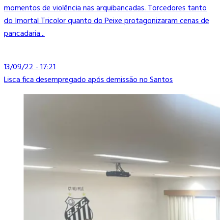
momentos de violência nas arquibancadas. Torcedores tanto
do Imortal Tricolor quanto do Peixe protagonizaram cenas de
pancadaria...
13/09/22 - 17:21
Lisca fica desempregado após demissão no Santos