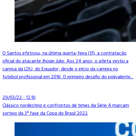
O Santos efetivou, na última quinta-feira (31), a contratação
oficial do atacante Jhojan Julio. Aos 24 anos, o atleta vestiu a
camisa da LDU, do Equador, desde o início da carreira no
futebol profissional em 2016. O primeiro desafio do polivalente...
29/03/22 - 12:10
Clássico nordestino e confrontos de times da Série A marcam
sorteio da 3ª fase da Copa do Brasil 2022