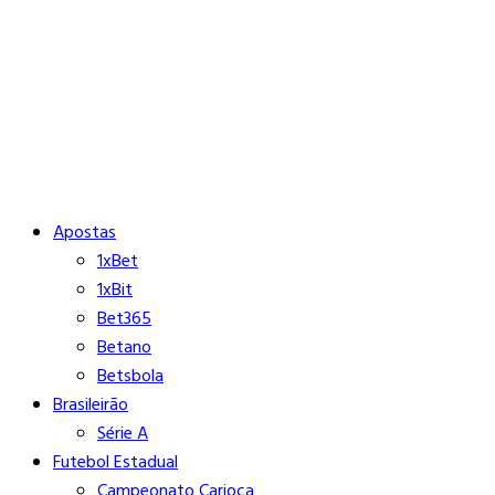
Buscar
Close
Editorias
Apostas
1xBet
1xBit
Bet365
Betano
Betsbola
Brasileirão
Série A
Futebol Estadual
Campeonato Carioca