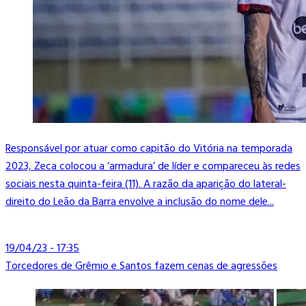
Responsável por atuar como capitão do Vitória na temporada
2023, Zeca colocou a ‘armadura’ de líder e compareceu às redes
sociais nesta quinta-feira (11). A razão da aparição do lateral-
direito do Leão da Barra envolve a inclusão do nome dele...
19/04/23 - 17:35
Torcedores de Grêmio e Santos fazem cenas de agressões