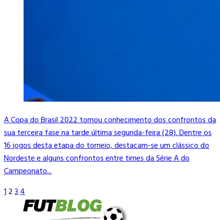
A Copa do Brasil 2022 tomou conhecimento dos confrontos da
sua terceira fase na tarde última segunda-feira (28). Dentre os
16 jogos desta etapa do torneio, destacam-se um clássico do
Nordeste e alguns confrontos entre times da Série A do
Campeonato...
1
2
3
4