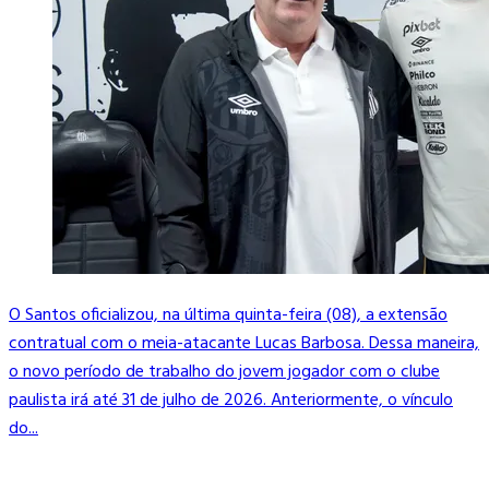
O Santos oficializou, na última quinta-feira (08), a extensão
contratual com o meia-atacante Lucas Barbosa. Dessa maneira,
o novo período de trabalho do jovem jogador com o clube
paulista irá até 31 de julho de 2026. Anteriormente, o vínculo
do...