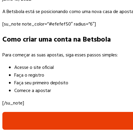
A Betsbola está se posicionando como uma nova casa de apostas 
[su_note note_color=”#efefef50″ radius=”6″]
Como criar uma conta na Betsbola
Para começar as suas apostas, siga esses passos simples:
Acesse o site oficial
Faça o registro
Faça seu primeiro depósito
Comece a apostar
[/su_note]