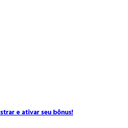
trar e ativar seu bônus!