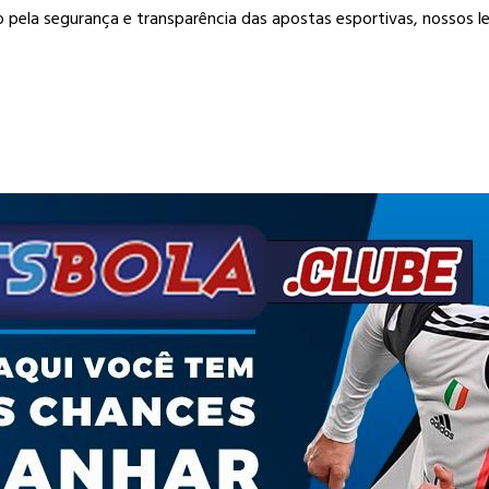
la segurança e transparência das apostas esportivas, nossos lei