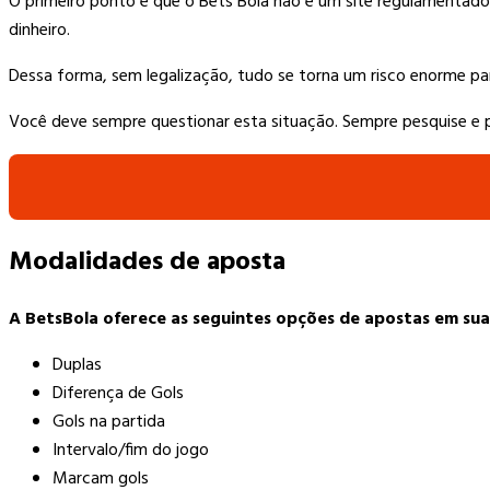
O primeiro ponto é que o Bets Bola não é um site regulamentado. 
dinheiro.
Dessa forma, sem legalização, tudo se torna um risco enorme par
Você deve sempre questionar esta situação. Sempre pesquise e pr
Modalidades de aposta
A BetsBola oferece as seguintes opções de apostas em sua
Duplas
Diferença de Gols
Gols na partida
Intervalo/fim do jogo
Marcam gols