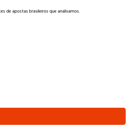
s de apostas brasileiros que analisamos.