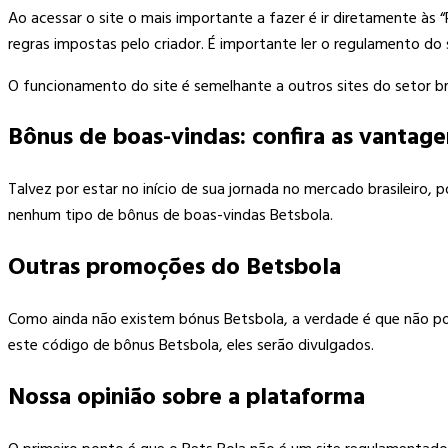
Ao acessar o site o mais importante a fazer é ir diretamente às 
regras impostas pelo criador. É importante ler o regulamento do
O funcionamento do site é semelhante a outros sites do setor bra
Bônus de boas-vindas: confira as vantage
Talvez por estar no início de sua jornada no mercado brasileiro
nenhum tipo de bônus de boas-vindas Betsbola.
Outras promoções do Betsbola
Como ainda não existem bónus Betsbola, a verdade é que não p
este código de bônus Betsbola, eles serão divulgados.
Nossa opinião sobre a plataforma