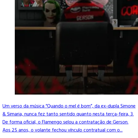
Um verso da música “Quando o mel é bom”, da ex-dupla Simone
& Simaria, nunca fez tanto sentido quanto nesta terça-feira, 3.
De forma oficial, o Flamengo selou a contratação de Gerson.
Aos 25 anos, o volante fechou vínculo contratual com o...