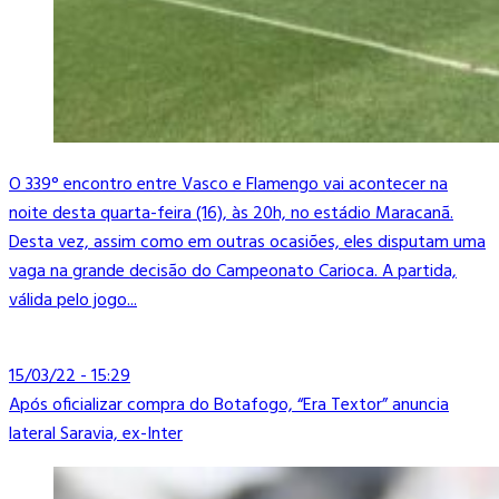
O 339° encontro entre Vasco e Flamengo vai acontecer na
noite desta quarta-feira (16), às 20h, no estádio Maracanã.
Desta vez, assim como em outras ocasiões, eles disputam uma
vaga na grande decisão do Campeonato Carioca. A partida,
válida pelo jogo...
15/03/22 - 15:29
Após oficializar compra do Botafogo, “Era Textor” anuncia
lateral Saravia, ex-Inter