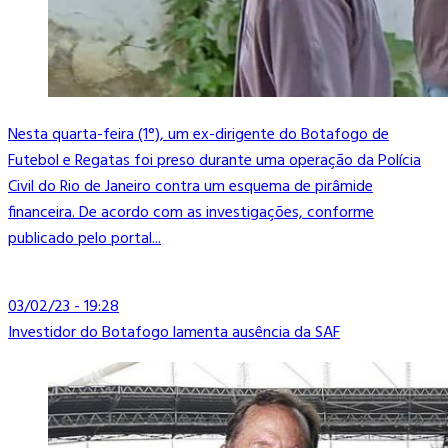
Nesta quarta-feira (1°), um ex-dirigente do Botafogo de
Futebol e Regatas foi preso durante uma operação da Polícia
Civil do Rio de Janeiro contra um esquema de pirâmide
financeira. De acordo com as investigações, conforme
publicado pelo portal...
03/02/23 - 19:28
Investidor do Botafogo lamenta ausência da SAF