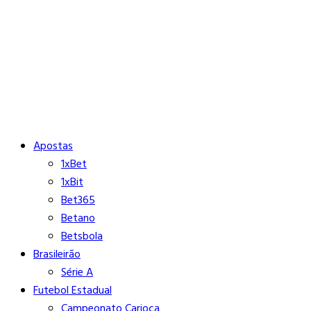
Buscar
Close
Editorias
Apostas
1xBet
1xBit
Bet365
Betano
Betsbola
Brasileirão
Série A
Futebol Estadual
Campeonato Carioca