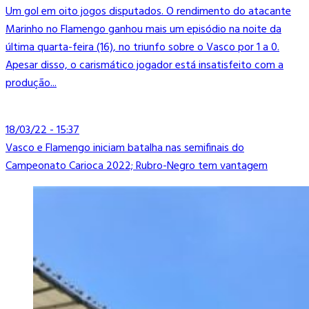
Um gol em oito jogos disputados. O rendimento do atacante
Marinho no Flamengo ganhou mais um episódio na noite da
última quarta-feira (16), no triunfo sobre o Vasco por 1 a 0.
Apesar disso, o carismático jogador está insatisfeito com a
produção...
18/03/22 - 15:37
Vasco e Flamengo iniciam batalha nas semifinais do
Campeonato Carioca 2022; Rubro-Negro tem vantagem