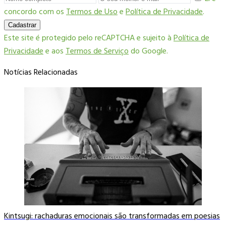
concordo com os
Termos de Uso
e
Política de Privacidade
.
Cadastrar
Este site é protegido pelo reCAPTCHA e sujeito à
Política de
Privacidade
e aos
Termos de Serviço
do Google.
Notícias Relacionadas
Kintsugi: rachaduras emocionais são transformadas em poesias