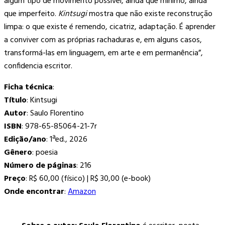
algum tipo de movimento possível, ainda que mínimo, ainda
que imperfeito.
Kintsugi
mostra que não existe reconstrução
limpa: o que existe é remendo, cicatriz, adaptação. É aprender
a conviver com as próprias rachaduras e, em alguns casos,
transformá-las em linguagem, em arte e em permanência”,
confidencia escritor.
Ficha técnica
:
Título
: Kintsugi
Autor
: Saulo Florentino
ISBN
: 978-65-85064-21-7r
Edição/ano
: 1ªed., 2026
Gênero
: poesia
Número de páginas
: 216
Preço
: R$ 60,00 (físico) | R$ 30,00 (e-book)
Onde encontrar
:
Amazon