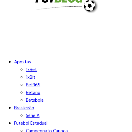
Buscar
Close
Editorias
Apostas
1xBet
1xBit
Bet365
Betano
Betsbola
Brasileirão
Série A
Futebol Estadual
Campeonato Carioca