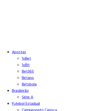
Buscar
Close
Editorias
Apostas
1xBet
1xBit
Bet365
Betano
Betsbola
Brasileirão
Série A
Futebol Estadual
Campeonato Carioca