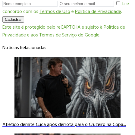
Li e
concordo com os
Termos de Uso
e
Política de Privacidade
.
Cadastrar
Este site é protegido pelo reCAPTCHA e sujeito à
Política de
Privacidade
e aos
Termos de Serviço
do Google.
Notícias Relacionadas
Atlético demite Cuca após derrota para o Cruzeiro na Copa...