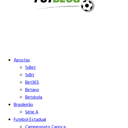
Buscar
Close
Editorias
Apostas
1xBet
1xBit
Bet365
Betano
Betsbola
Brasileirão
Série A
Futebol Estadual
Campeonato Carioca