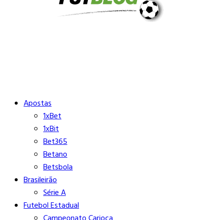
Buscar
Close
Editorias
Apostas
1xBet
1xBit
Bet365
Betano
Betsbola
Brasileirão
Série A
Futebol Estadual
Campeonato Carioca