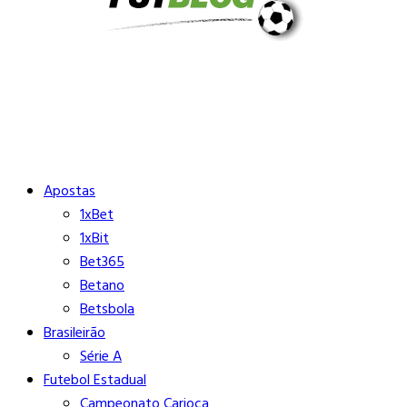
Buscar
Close
Editorias
Apostas
1xBet
1xBit
Bet365
Betano
Betsbola
Brasileirão
Série A
Futebol Estadual
Campeonato Carioca